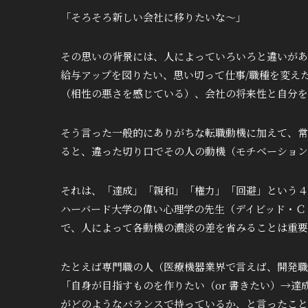
「そろそろ新しい会社に移りたいな～」
その思いの背景には、人によっていろいろと違いがあ
給与アップを図りたい、思い切って仕事/職種を変え
（相性の悪さを感じている）、会社の将来性と自分を
そう言った一般的にありがちな転職動機に加えて、常
ると、違った切り口でその人の動機（モチベーション
それは、「達成」「親和」「権力」「回避」という４
ハーバード大学の偉い心理学の先生（デイビッド・Ｃ
で、人によって各動機の濃淡の差を省みることは重要
たとえば専門職の人（医療機器業界で言えば、開発職
「自身が目指すものを作りたい（or 書きたい）→
がどのようなバランスで持っているか、と言ったこと