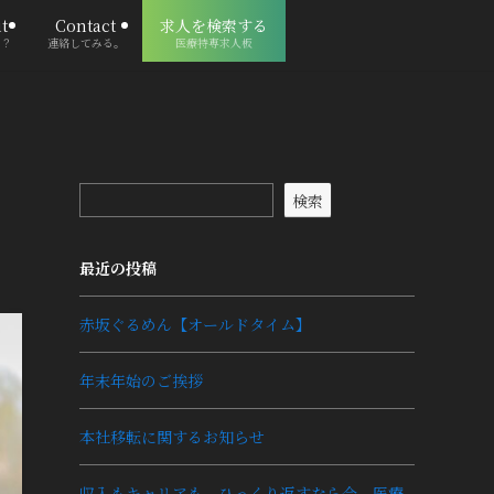
t
Contact
求人を検索する
る？
連絡してみる。
医療特専求人板
検索
最近の投稿
赤坂ぐるめん【オールドタイム】
年末年始のご挨拶
本社移転に関するお知らせ
収入もキャリアも、ひっくり返すなら今。医療