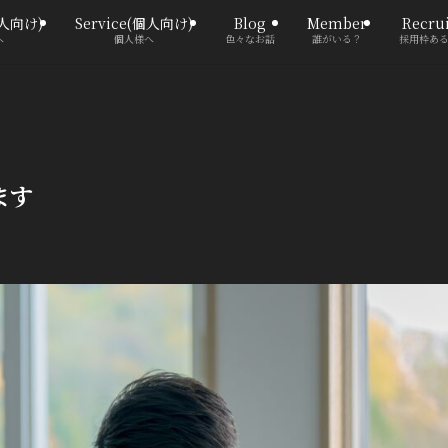
法人向け)
Service(個人向け)
Blog
Member
Recrui
へ
個人様へ
色々なお話
誰がいる？
採用枠あ
ます