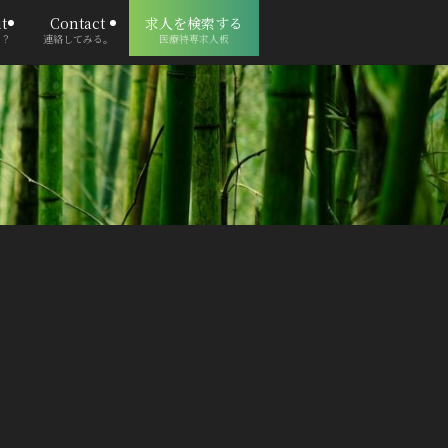
t
Contact
求人を検索する
る？
連絡してみる。
医療特専求人板