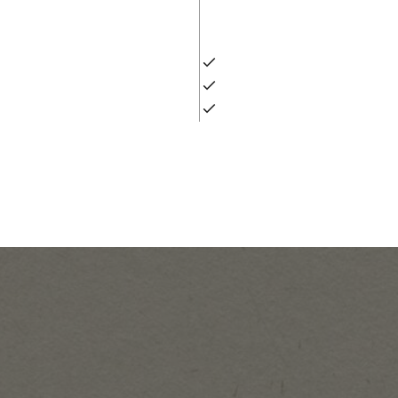
◼︎G-STEPだからで
独自の3視点から成る診断で
して一方的な実施になっている
上層部も現場も同じテーマで
業務を止めません。実務実践