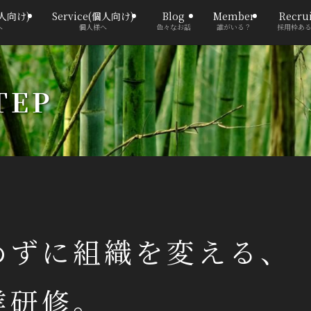
法人向け)
Service(個人向け)
Blog
Member
Recrui
へ
個人様へ
色々なお話
誰がいる？
採用枠あ
TEP
めずに組織を変える、
業研修。