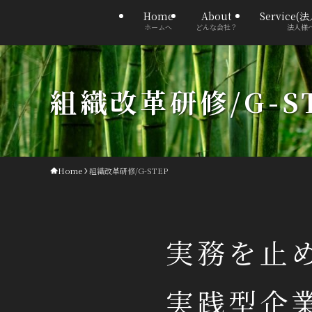
Home
About
Service(
ホームへ
どんな会社？
法人様
組織改革研修/G-S
Home
組織改革研修/G-STEP
実務を止
実践型企