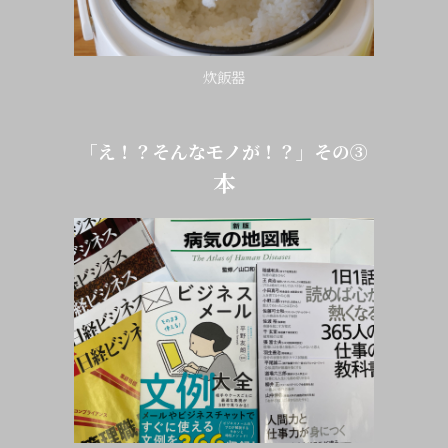
炊飯器
「え！？そんなモノが！？」その③
本