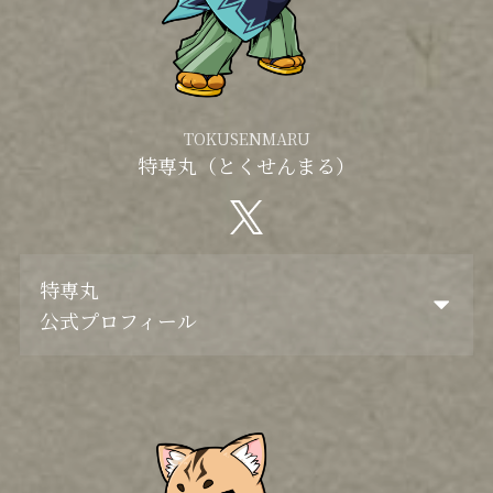
TOKUSENMARU
特専丸（とくせんまる）
特専丸
公式プロフィール