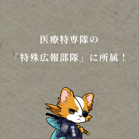
医療特専隊の
「特殊広報部隊」に所属！